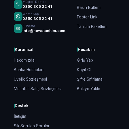
Müşteri Destek
0850 305 22 41
Basın Bülteni
WhatsApp
Footer Link
0850 305 22 41
E-Posta
Tanıtım Paketleri
info@newstanitim.com
Kurumsal
Hesabım
Hakkımızda
Giriş Yap
Banka Hesapları
Kayıt Ol
Üyelik Sözleşmesi
Şifre Sıfırlama
Mesafeli Satış Sözleşmesi
Bakiye Yükle
Destek
İletişim
Sık Sorulan Sorular