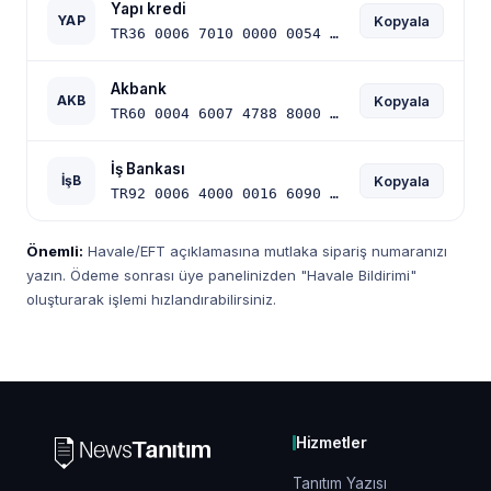
Yapı kredi
YAP
Kopyala
TR36 0006 7010 0000 0054 1024 61
Akbank
AKB
Kopyala
TR60 0004 6007 4788 8000 2337 95
İş Bankası
İşB
Kopyala
TR92 0006 4000 0016 6090 3521 43
Önemli:
Havale/EFT açıklamasına mutlaka sipariş numaranızı
yazın. Ödeme sonrası üye panelinizden "Havale Bildirimi"
oluşturarak işlemi hızlandırabilirsiniz.
Hizmetler
Tanıtım Yazısı