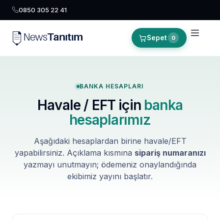
0850 305 22 41
Sepet
0
BANKA HESAPLARI
Havale / EFT için
banka
hesaplarımız
Aşağıdaki hesaplardan birine havale/EFT
yapabilirsiniz. Açıklama kısmına
sipariş numaranızı
yazmayı unutmayın; ödemeniz onaylandığında
ekibimiz yayını başlatır.
NewsTanıtım AI Asistan
Anında yanıt · bütçene göre plan