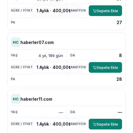
Sepete Ekle
27
haberler07.com
HC
8
4 yıl, 189 gün
Sepete Ekle
28
haberler11.com
HC
—
—
Sepete Ekle