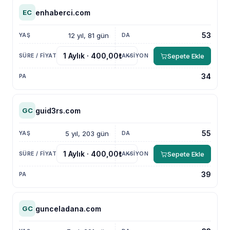
enhaberci.com
EC
53
12 yıl, 81 gün
Sepete Ekle
34
guid3rs.com
GC
55
5 yıl, 203 gün
Sepete Ekle
39
gunceladana.com
GC