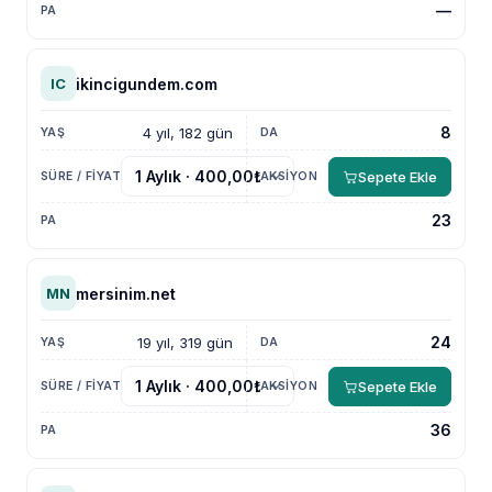
—
ikincigundem.com
IC
8
4 yıl, 182 gün
Sepete Ekle
23
mersinim.net
MN
24
19 yıl, 319 gün
Sepete Ekle
36