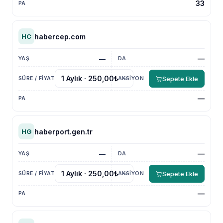
33
habercep.com
HC
—
—
Sepete Ekle
—
haberport.gen.tr
HG
—
—
Sepete Ekle
—