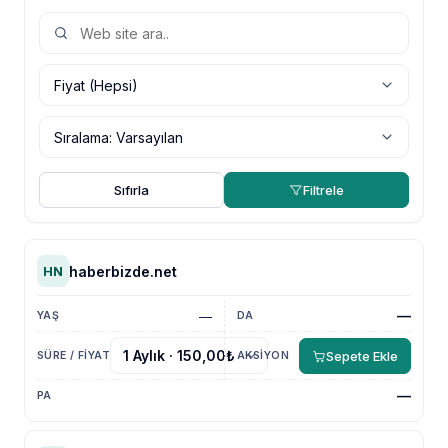
Sıfırla
Filtrele
haberbizde.net
HN
—
—
Sepete Ekle
—