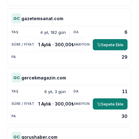
gazetemsanat.com
GC
6
4 yıl, 182 gün
Sepete Ekle
29
gercekmagazin.com
GC
11
6 yıl, 3 gün
Sepete Ekle
30
gorushaber.com
GC