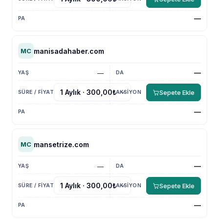
—
manisadahaber.com
MC
—
—
Sepete Ekle
—
mansetrize.com
MC
—
—
Sepete Ekle
—