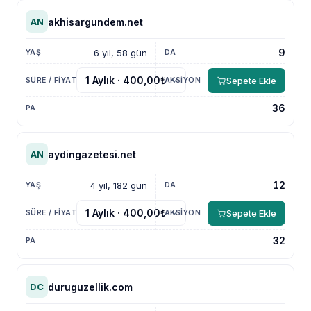
akhisargundem.net
AN
9
6 yıl, 58 gün
Sepete Ekle
36
aydingazetesi.net
AN
12
4 yıl, 182 gün
Sepete Ekle
32
duruguzellik.com
DC