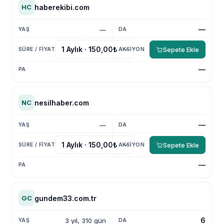
haberekibi.com
HC
—
—
Sepete Ekle
—
nesilhaber.com
NC
—
—
Sepete Ekle
—
gundem33.com.tr
GC
6
3 yıl, 310 gün