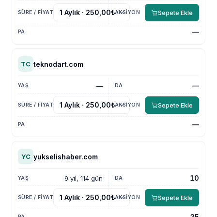
Sepete Ekle
NewsTanıtım AI Asistan
Anında yanıt · bütçene göre plan
—
teknodart.com
TC
—
—
Sepete Ekle
—
yukselishaber.com
YC
10
9 yıl, 114 gün
Sepete Ekle
35