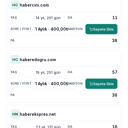
habercini.com
HC
11
14 yıl, 201 gün
Sepete Ekle
38
haberedogru.com
HC
57
19 yıl, 251 gün
Sepete Ekle
36
haberekspres.net
HN
16
23 yıl, 131 gün