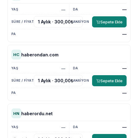
—
—
Sepete Ekle
—
haberondan.com
HC
—
—
Sepete Ekle
—
haberordu.net
HN
—
—