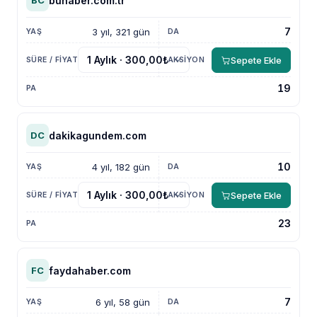
buhaber.com.tr
BC
7
3 yıl, 321 gün
Sepete Ekle
19
dakikagundem.com
DC
10
4 yıl, 182 gün
Sepete Ekle
23
faydahaber.com
FC
7
6 yıl, 58 gün