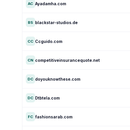
Ayadamha.com
AC
blackstar-studios.de
BS
Ccguido.com
CC
competitiveinsurancequote.net
CN
doyouknowthese.com
DC
Dtbtela.com
DC
fashionsarab.com
FC