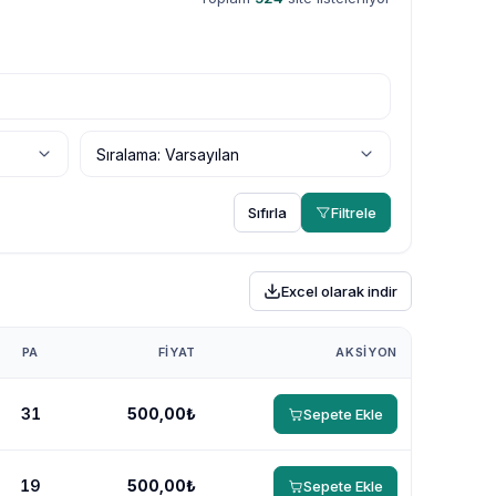
Sıfırla
Filtrele
Excel olarak indir
PA
FIYAT
AKSIYON
31
500,00₺
Sepete Ekle
19
500,00₺
Sepete Ekle