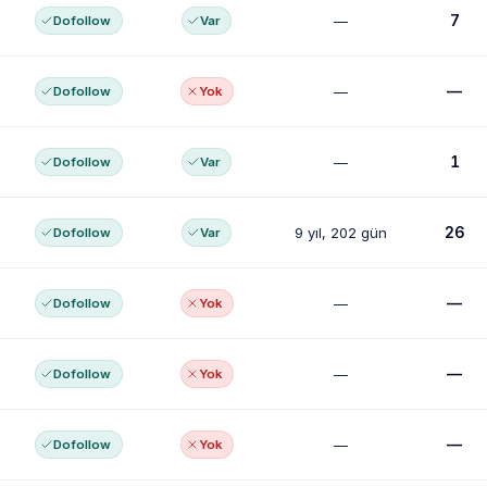
7
—
Dofollow
Var
—
—
Dofollow
Yok
1
—
Dofollow
Var
26
9 yıl, 202 gün
Dofollow
Var
—
—
Dofollow
Yok
—
—
Dofollow
Yok
—
—
Dofollow
Yok