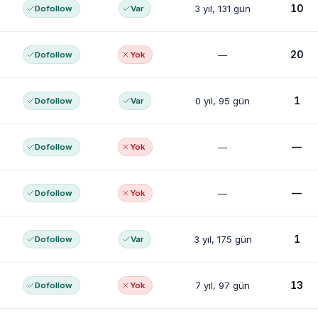
10
3 yıl, 131 gün
Dofollow
Var
20
—
Dofollow
Yok
1
0 yıl, 95 gün
Dofollow
Var
—
—
Dofollow
Yok
—
—
Dofollow
Yok
1
3 yıl, 175 gün
Dofollow
Var
13
7 yıl, 97 gün
Dofollow
Yok