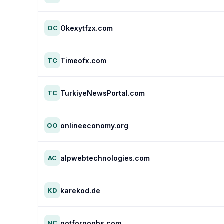
Okexytfzx.com
OC
Timeofx.com
TC
TurkiyeNewsPortal.com
TC
onlineeconomy.org
OO
alpwebtechnologies.com
AC
karekod.de
KD
notfornoobs.com
NC