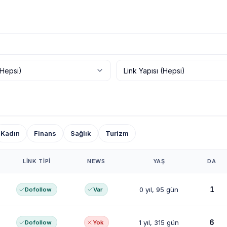
Kadın
Finans
Sağlık
Turizm
LINK TIPI
NEWS
YAŞ
DA
1
0 yıl, 95 gün
Dofollow
Var
6
1 yıl, 315 gün
Dofollow
Yok