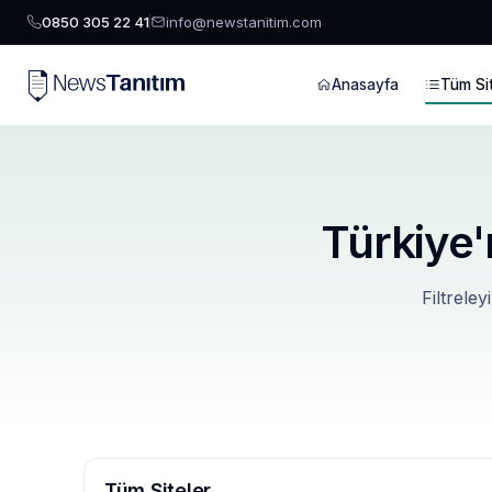
0850 305 22 41
info@newstanitim.com
Anasayfa
Tüm Sit
Türkiye'
Filtreley
Tüm Siteler