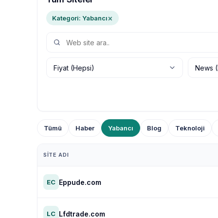
×
Kategori: Yabancı
Tümü
Haber
Yabancı
Blog
Teknoloji
SITE ADI
Eppude.com
EC
Lfdtrade.com
LC