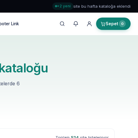
+2 yeni
site bu hafta kataloğa eklendi
ooter Link
Sepet
0
 kataloğu
telerde 6
Toplam
524
site listeleniyor