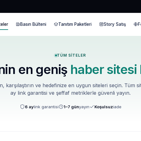
eler
Basın Bülteni
Tanıtım Paketleri
Story Satış
F
TÜM SITELER
nin en geniş
haber sitesi
in, karşılaştırın ve hedefinize en uygun siteleri seçin. Tüm si
ay link garantisi ve şeffaf metriklerle güvenli yayın.
6 ay
link garantisi
1–7 gün
yayın
Koşulsuz
iade