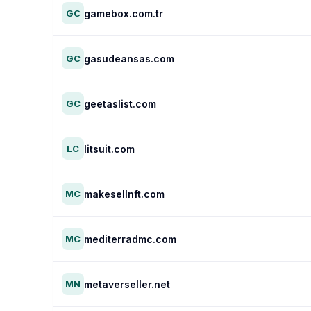
gamebox.com.tr
GC
gasudeansas.com
GC
geetaslist.com
GC
litsuit.com
LC
makesellnft.com
MC
mediterradmc.com
MC
metaverseller.net
MN