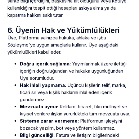
sahte bilgi içerdiğini, başkasına ait olduğunu veya kötüye
kullanıldığını tespit ettiği hesapları askıya alma ya da
kapatma hakkını saklı tutar.
6. Üyenin Hak ve Yükümlülükleri
Üye, Platformu yalnızca hukuka, ahlaka ve işbu
Sözleşme'ye uygun amaçlarla kullanır. Üye aşağıdaki
yükümlülükleri kabul eder.
Doğru içerik sağlama:
Yayımlanmak üzere ilettiği
içeriğin doğruluğundan ve hukuka uygunluğundan
Üye sorumludur.
Hak ihlali yapmama:
Üçüncü kişilerin telif, marka,
ticari sır veya kişilik haklarını ihlal eden içerik
göndermez.
Mevzuata uyma:
Reklam, ticaret, fikri mülkiyet ve
kişisel verilere ilişkin yürürlükteki tüm mevzuata uyar.
Sisteme zarar vermeme:
Platformun işleyişini
bozacak yazılım, bot veya yöntem kullanmaz.
Bilgi güncelliği:
Fatura ve iletişim bilgilerindeki