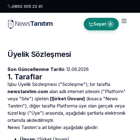
0850 305 22 41
Sepet
0
Üyelik Sözleşmesi
Son Güncellenme Tarihi:
12.06.2026
1. Taraflar
İşbu Üyelik Sözleşmesi ("Sözleşme"); bir tarafta
newstanitim.com
alan adlı internet sitesini ("Platform"
veya "Site") işleten
[Şirket Ünvanı]
(kısaca "News
Tanıtım"), diğer tarafta Platforma üye olan gerçek veya
tüzel kişi ("Üye") arasında, aşağıdaki şartlarla elektronik
ortamda akdedilmiştir.
News Tanıtım'a ait bilgiler aşağıdaki gibidir:
Ünvan:
[Şirket Ünvanı]