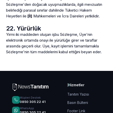
Sözleşme'den doğacak uyuşmazlıklarda, ilgili mevzuatın
belirlediği parasal sınırlar dahilinde Tüketici Hakem
Heyetleri ile
[İl]
Mahkemeleri ve İcra Daireleri yetkilidir.
22. Yürürlük
Yirmi iki maddeden oluşan işbu Sözleşme, Üye'nin
elektronik ortamda onayı ile yürürlüğe girer ve taraflar
arasında geçerli olur. Üye, kayıt işlemini tamamlamakla
Sözleşme'nin tüm maddelerini kabul ettiğini beyan eder.
Hizmetler
Tanıtım Yazısı
Müşteri Destek
0850 305 22 41
Basın Bülteni
WhatsApp
Footer Link
0850 305 22 41