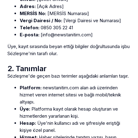
Adres:
[Açık Adres]
MERSİS No:
[MERSİS Numarası]
Vergi Dairesi / No:
[Vergi Dairesi ve Numarası]
Telefon:
0850 305 22 41
E-posta:
[
info@newstanitim.com
]
Üye, kayıt sırasında beyan ettiği bilgiler doğrultusunda işbu
Sözleşme'nin tarafı olur.
2. Tanımlar
Sözleşme'de geçen bazı terimler aşağıdaki anlamları taşır.
Platform:
newstanitim.com alan adı üzerinden
hizmet veren internet sitesi ve bağlı mobil/teknik
altyapı.
Üye:
Platforma kayıt olarak hesap oluşturan ve
hizmetlerden yararlanan kişi.
Hesap:
Üye'nin kullanıcı adı ve şifresiyle eriştiği
kişiye özel panel.
Hizmet:
Haber sitelerinde tanıtım yazısı, basın