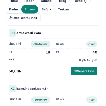
Tümü
Haber
Yabancı
Blog
Teknoloji
Kadın
Finans
Sağlık
Turizm
Excel olarak indir
emlakredi.com
EC
Dofollow
Var
18
40
8 yıl, 53 gün
50,00₺
Sepete Ekle
kamuhaberi.com.tr
KC
Dofollow
Var