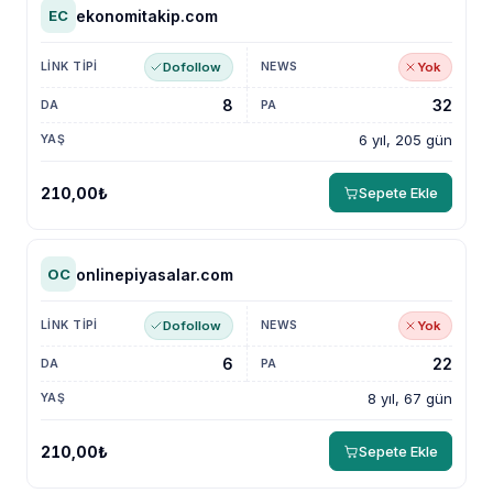
ekonomitakip.com
EC
Dofollow
Yok
8
32
6 yıl, 205 gün
210,00₺
Sepete Ekle
onlinepiyasalar.com
OC
Dofollow
Yok
6
22
8 yıl, 67 gün
210,00₺
Sepete Ekle