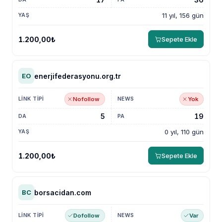
11 yıl, 156 gün
1.200,00₺
Sepete Ekle
enerjifederasyonu.org.tr
EO
Nofollow
Yok
5
19
0 yıl, 110 gün
1.200,00₺
Sepete Ekle
borsacidan.com
BC
Dofollow
Var