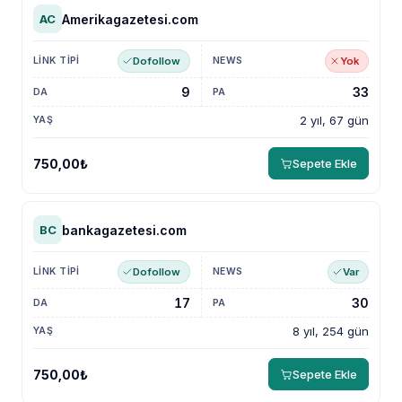
Amerikagazetesi.com
AC
Dofollow
Yok
9
33
2 yıl, 67 gün
750,00₺
Sepete Ekle
bankagazetesi.com
BC
Dofollow
Var
17
30
8 yıl, 254 gün
750,00₺
Sepete Ekle