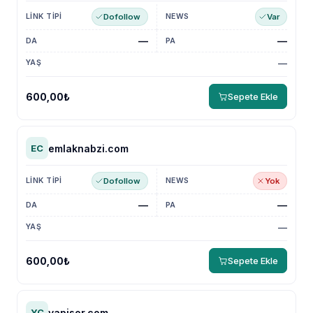
Dofollow
Var
—
—
—
600,00₺
Sepete Ekle
emlaknabzi.com
EC
Dofollow
Yok
—
—
—
600,00₺
Sepete Ekle
yapisor.com
YC