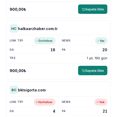
900,00₺
Sepete Ekle
halkaarzhaber.com.tr
HC
Dofollow
Var
18
20
1 yıl, 190 gün
900,00₺
Sepete Ekle
bktsigorta.com
BC
Nofollow
Yok
4
21