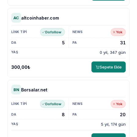
altcoinhaber.com
AC
Dofollow
Yok
5
31
0 yıl, 347 gün
300,00₺
Sepete Ekle
Borsalar.net
BN
Dofollow
Yok
8
20
5 yıl, 174 gün