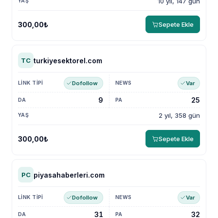
10 yıl, 147 gün
300,00₺
Sepete Ekle
turkiyesektorel.com
TC
Dofollow
Var
9
25
2 yıl, 358 gün
300,00₺
Sepete Ekle
piyasahaberleri.com
PC
Dofollow
Var
31
32