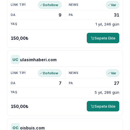
Dofollow
Var
9
31
1 yıl, 246 gün
150,00₺
Sepete Ekle
ulasimhaberi.com
UC
Dofollow
Var
7
27
5 yıl, 286 gün
150,00₺
Sepete Ekle
NewsTanıtım AI Asistan
Anında yanıt · bütçene göre plan
oisbuis.com
OC