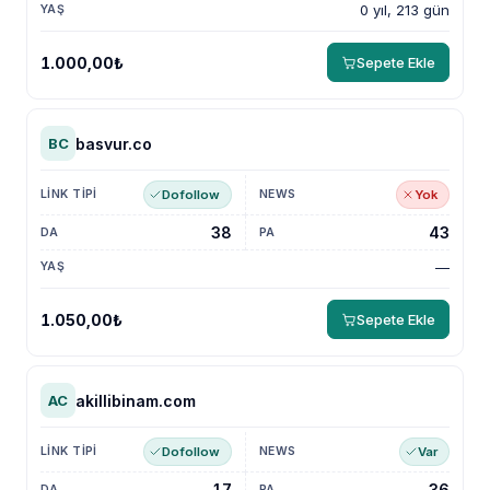
0 yıl, 213 gün
1.000,00₺
Sepete Ekle
basvur.co
BC
Dofollow
Yok
38
43
—
1.050,00₺
Sepete Ekle
akillibinam.com
AC
Dofollow
Var
17
36