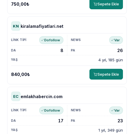
750,00₺
Sepete Ekle
kiralamafiyatlari.net
KN
Dofollow
Var
8
26
4 yıl, 185 gün
840,00₺
Sepete Ekle
emlakhabercin.com
EC
Dofollow
Var
17
23
1 yıl, 349 gün