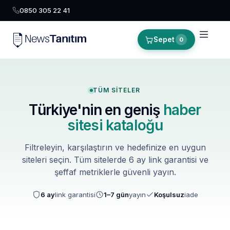
0850 305 22 41
Sepet
0
TÜM SITELER
Türkiye'nin en geniş
haber
sitesi kataloğu
Filtreleyin, karşılaştırın ve hedefinize en uygun
siteleri seçin. Tüm sitelerde 6 ay link garantisi ve
şeffaf metriklerle güvenli yayın.
6 ay
link garantisi
1–7 gün
yayın
Koşulsuz
iade