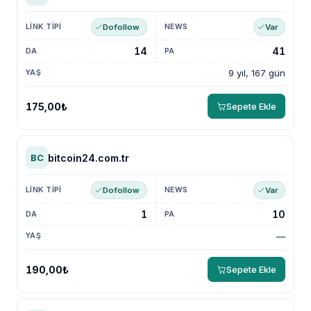
Dofollow
Var
14
41
9 yıl, 167 gün
175,00₺
Sepete Ekle
bitcoin24.com.tr
BC
Dofollow
Var
1
10
—
190,00₺
Sepete Ekle