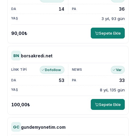
14
36
3 yıl, 93 gün
90,00₺
Sepete Ekle
borsakredi.net
BN
Dofollow
Var
53
33
8 yıl, 135 gün
100,00₺
Sepete Ekle
gundemyonetim.com
GC