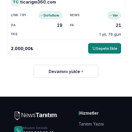
ticarigm360.com
TC
Dofollow
Var
19
21
1 yıl, 76 gün
2.000,00₺
Sepete Ekle
Devamını yükle
Hizmetler
Tanıtım Yazısı
Müşteri Destek