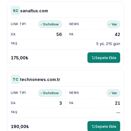
sanaltus.com
SC
Dofollow
Var
56
42
5 yıl, 215 gün
175,00₺
Sepete Ekle
technonews.com.tr
TC
Dofollow
Var
3
21
—
190,00₺
Sepete Ekle