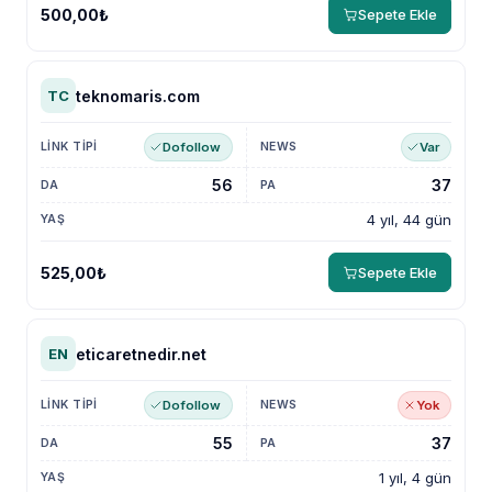
500,00₺
Sepete Ekle
teknomaris.com
TC
Dofollow
Var
56
37
4 yıl, 44 gün
525,00₺
Sepete Ekle
eticaretnedir.net
EN
Dofollow
Yok
55
37
1 yıl, 4 gün