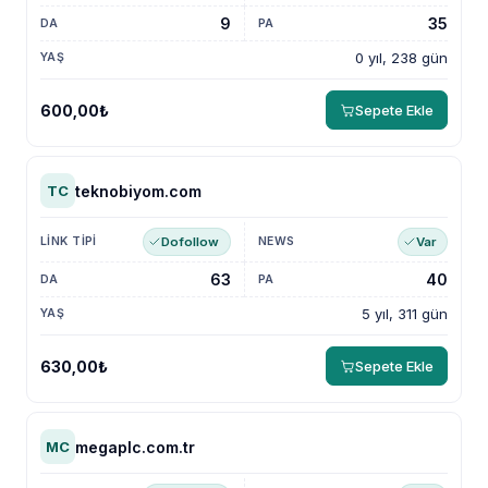
9
35
0 yıl, 238 gün
600,00₺
Sepete Ekle
teknobiyom.com
TC
Dofollow
Var
63
40
5 yıl, 311 gün
630,00₺
Sepete Ekle
megaplc.com.tr
MC