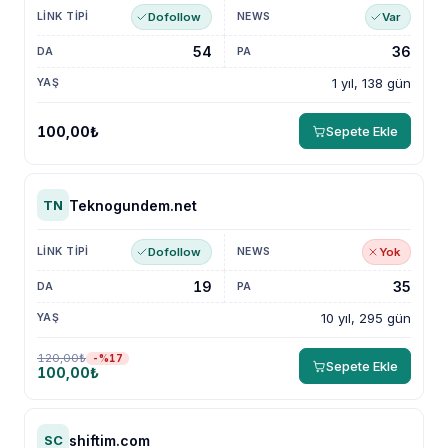
Dofollow
Var
54
36
1 yıl, 138 gün
100,00₺
Sepete Ekle
Teknogundem.net
TN
Dofollow
Yok
19
35
10 yıl, 295 gün
120,00₺
-%17
Sepete Ekle
NewsTanıtım AI Asistan
100,00₺
Anında yanıt · bütçene göre plan
shiftim.com
SC