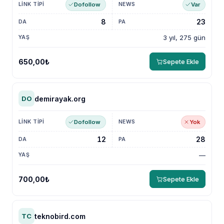
Dofollow
Var
8
23
3 yıl, 275 gün
650,00₺
Sepete Ekle
demirayak.org
DO
Dofollow
Yok
12
28
—
700,00₺
Sepete Ekle
teknobird.com
TC