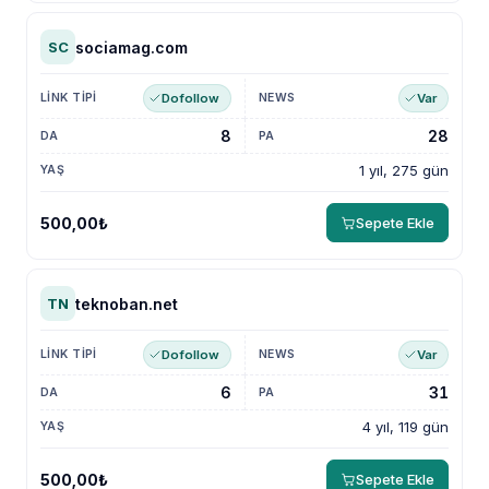
sociamag.com
SC
Dofollow
Var
8
28
1 yıl, 275 gün
500,00₺
Sepete Ekle
teknoban.net
TN
Dofollow
Var
6
31
4 yıl, 119 gün
500,00₺
Sepete Ekle