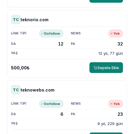
teknorio.com
TC
Dofollow
Yok
12
32
12 yıl, 77 gün
500,00₺
Sepete Ekle
teknowebo.com
TC
Dofollow
Yok
6
23
9 yıl, 229 gün