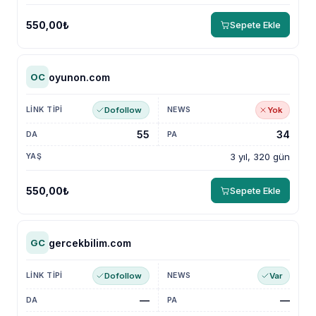
550,00₺
Sepete Ekle
oyunon.com
OC
Dofollow
Yok
55
34
3 yıl, 320 gün
550,00₺
Sepete Ekle
gercekbilim.com
GC
Dofollow
Var
—
—