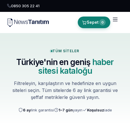
0850 305 22 41
Sepet
0
TÜM SITELER
Türkiye'nin en geniş
haber
sitesi kataloğu
Filtreleyin, karşılaştırın ve hedefinize en uygun
siteleri seçin. Tüm sitelerde 6 ay link garantisi ve
şeffaf metriklerle güvenli yayın.
6 ay
link garantisi
1–7 gün
yayın
Koşulsuz
iade