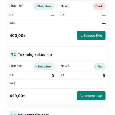
Dofollow
Yok
—
—
—
400,00₺
Sepete Ekle
Teknolojikol.com.tr
TC
Dofollow
Var
3
8
—
420,00₺
Sepete Ekle
balinamedia.com
BC