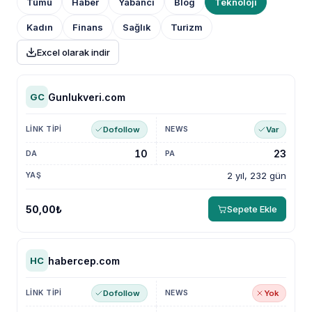
Tümü
Haber
Yabancı
Blog
Teknoloji
Kadın
Finans
Sağlık
Turizm
Excel olarak indir
Gunlukveri.com
GC
Dofollow
Var
10
23
2 yıl, 232 gün
50,00₺
Sepete Ekle
habercep.com
HC
Dofollow
Yok