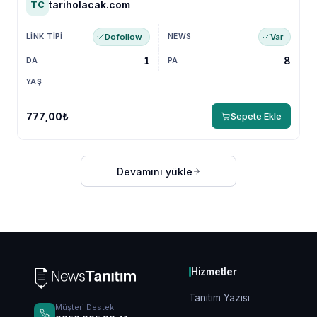
tariholacak.com
TC
Dofollow
Var
1
8
—
777,00₺
Sepete Ekle
Devamını yükle
Hizmetler
Tanıtım Yazısı
Müşteri Destek