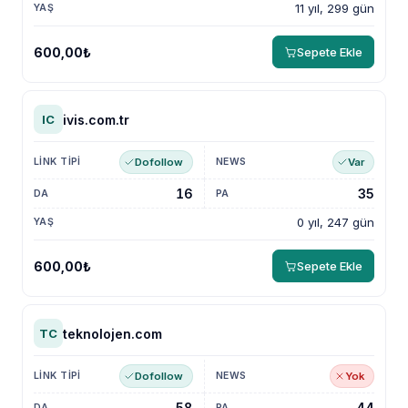
11 yıl, 299 gün
600,00₺
Sepete Ekle
ivis.com.tr
IC
Dofollow
Var
16
35
0 yıl, 247 gün
600,00₺
Sepete Ekle
teknolojen.com
TC
Dofollow
Yok
58
44