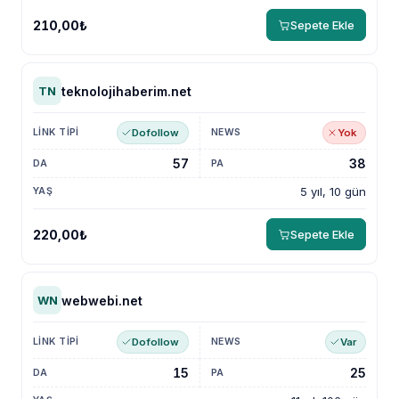
210,00₺
Sepete Ekle
teknolojihaberim.net
TN
Dofollow
Yok
57
38
5 yıl, 10 gün
220,00₺
Sepete Ekle
webwebi.net
WN
Dofollow
Var
15
25