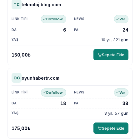
teknolojiblog.com
TC
Dofollow
Var
6
24
10 yıl, 321 gün
150,00₺
Sepete Ekle
oyunhabertr.com
OC
Dofollow
Var
18
38
8 yıl, 57 gün
175,00₺
Sepete Ekle