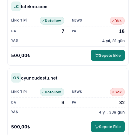
lctekno.com
LC
Dofollow
Yok
7
18
4 yıl, 81 gün
500,00₺
Sepete Ekle
oyuncudostu.net
ON
Dofollow
Yok
9
32
4 yıl, 338 gün
500,00₺
Sepete Ekle