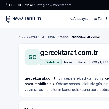
0850 305 22 41
info@newstanitim.com
Anasayfa
Tüm Sit
Anasayfa
Tüm Siteler
Haber
gercektaraf.com.tr
gercektaraf.com.tr
GC
Dofollow
News
Haber
9 yıl, 23
gercektaraf.com.tr
için sepete ekledikten sonra
ke
hazırlatabilirsiniz
. Ödeme sonrası talebiniz gün içinde 
yayın süresi her sitenin kendi politikasına göre değişir