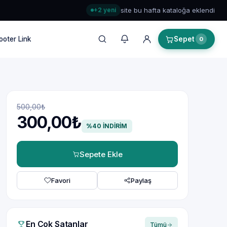
+2 yeni
site bu hafta kataloğa eklendi
ooter Link
Sepet
0
500,00₺
300,00₺
%40 İNDİRİM
Sepete Ekle
Favori
Paylaş
En Çok Satanlar
Tümü