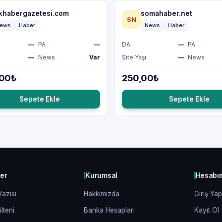
khabergazetesi.com
somahaber.net
SN
ews
Haber
News
Haber
—
PA
—
DA
—
PA
—
News
Var
Site Yaşı
—
News
,00₺
250,00₺
Sepete Ekle
Sepete Ekle
ler
Kurumsal
Hesabı
Yazısı
Hakkımızda
Giriş Yap
lteni
Banka Hesapları
Kayıt Ol