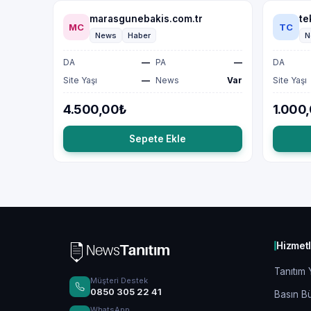
marasgunebakis.com.tr
te
MC
TC
News
Haber
N
DA
—
PA
—
DA
Site Yaşı
—
News
Var
Site Yaşı
4.500,00₺
1.000
Sepete Ekle
Hizmet
Tanıtım 
Müşteri Destek
0850 305 22 41
Basın Bü
WhatsApp