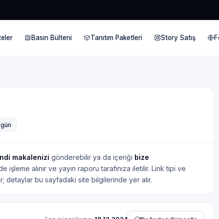
eler
Basın Bülteni
Tanıtım Paketleri
Story Satış
F
3 gün
ndi makalenizi
gönderebilir ya da içeriği
bize
işleme alınır ve yayın raporu tarafınıza iletilir. Link tipi ve
; detaylar bu sayfadaki site bilgilerinde yer alır.