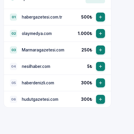
habergazetesi.com.tr
500₺
01
olaymedya.com
1.000₺
02
Marmaragazetesi.com
250₺
03
nesilhaber.com
5₺
04
haberdenizli.com
300₺
05
hudutgazetesi.com
300₺
06
NewsTanıtım AI Asistan
Anında yanıt · bütçene göre plan