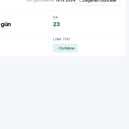
Son güncelleme:
19.12.2024
Değerleri Güncelle
DA
3 gün
23
LINK TIPI
Dofollow