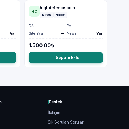
highdefence.com
HC
News
Haber
—
DA
—
PA
—
Var
Site Yaşı
—
News
Var
1.500,00₺
Sepete Ekle
m
Destek
İletişim
Sık Sorulan Sorular