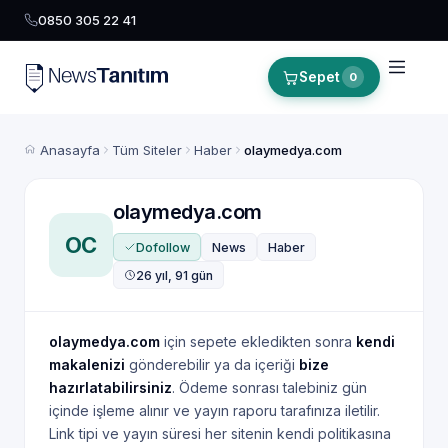
0850 305 22 41
Sepet
0
Anasayfa
Tüm Siteler
Haber
olaymedya.com
olaymedya.com
OC
Dofollow
News
Haber
26 yıl, 91 gün
olaymedya.com
için sepete ekledikten sonra
kendi
makalenizi
gönderebilir ya da içeriği
bize
hazırlatabilirsiniz
. Ödeme sonrası talebiniz gün
içinde işleme alınır ve yayın raporu tarafınıza iletilir.
Link tipi ve yayın süresi her sitenin kendi politikasına