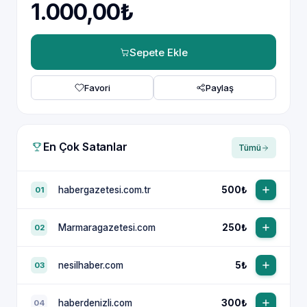
1.000,00₺
Sepete Ekle
Favori
Paylaş
En Çok Satanlar
Tümü
habergazetesi.com.tr
500₺
01
Marmaragazetesi.com
250₺
02
nesilhaber.com
5₺
03
haberdenizli.com
300₺
04