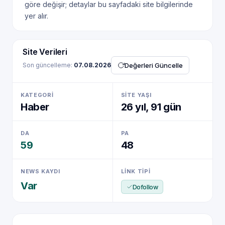
göre değişir; detaylar bu sayfadaki site bilgilerinde
yer alır.
Site Verileri
Son güncelleme:
07.08.2026
Değerleri Güncelle
KATEGORI
SITE YAŞI
Haber
26 yıl, 91 gün
NewsTanıtım AI Asistan
Anında yanıt · bütçene göre plan
DA
PA
59
48
NEWS KAYDI
LINK TIPI
Var
Dofollow