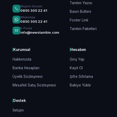
Tanıtım Yazısı
Müşteri Destek
0850 305 22 41
Basın Bülteni
WhatsApp
Footer Link
0850 305 22 41
E-Posta
Tanıtım Paketleri
info@newstanitim.com
Kurumsal
Hesabım
Hakkımızda
Giriş Yap
Banka Hesapları
Kayıt Ol
Üyelik Sözleşmesi
Şifre Sıfırlama
Mesafeli Satış Sözleşmesi
Bakiye Yükle
Destek
İletişim