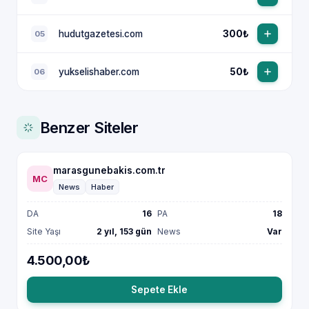
hudutgazetesi.com
300₺
05
yukselishaber.com
50₺
06
Benzer Siteler
marasgunebakis.com.tr
MC
News
Haber
DA
16
PA
18
Site Yaşı
2 yıl, 153 gün
News
Var
4.500,00₺
Sepete Ekle