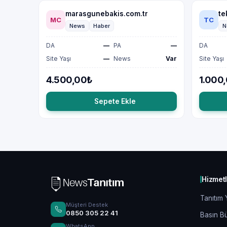
marasgunebakis.com.tr
te
MC
TC
News
Haber
N
DA
—
PA
—
DA
Site Yaşı
—
News
Var
Site Yaşı
4.500,00₺
1.000
Sepete Ekle
Hizmet
Tanıtım 
Müşteri Destek
0850 305 22 41
Basın Bü
WhatsApp