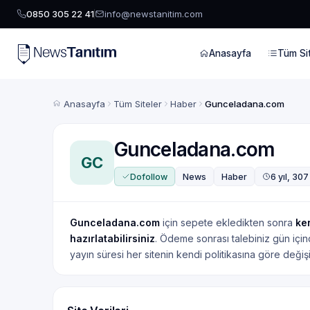
0850 305 22 41
info@newstanitim.com
Anasayfa
Tüm Sit
Anasayfa
Tüm Siteler
Haber
Gunceladana.com
Gunceladana.com
GC
Dofollow
News
Haber
6 yıl, 30
Gunceladana.com
için sepete ekledikten sonra
ke
hazırlatabilirsiniz
. Ödeme sonrası talebiniz gün içinde 
yayın süresi her sitenin kendi politikasına göre değişir