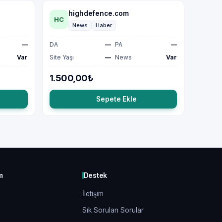
highdefence.com
HC
News
Haber
—
DA
—
PA
—
Var
Site Yaşı
—
News
Var
1.500,00₺
Sepete Ekle
m
Destek
İletişim
Sık Sorulan Sorular