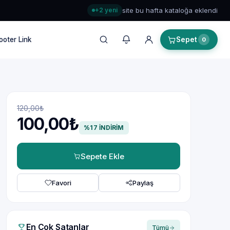
+2 yeni
site bu hafta kataloğa eklendi
ooter Link
Sepet
0
120,00₺
100,00₺
%17 İNDİRİM
Sepete Ekle
Favori
Paylaş
En Çok Satanlar
Tümü