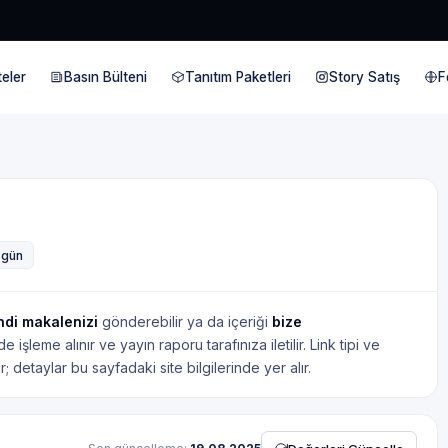
eler
Basın Bülteni
Tanıtım Paketleri
Story Satış
F
7 gün
ndi makalenizi
gönderebilir ya da içeriği
bize
işleme alınır ve yayın raporu tarafınıza iletilir. Link tipi ve
; detaylar bu sayfadaki site bilgilerinde yer alır.