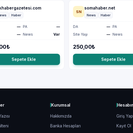
khabergazetesi.com
somahaber.net
SN
ews
Haber
News
Haber
—
PA
—
DA
—
PA
—
News
Var
Site Yaşı
—
News
,00₺
250,00₺
Sepete Ekle
Sepete Ekle
ler
Kurumsal
Hesabı
Yazısı
Hakkımızda
Giriş Yap
lteni
Banka Hesapları
Kayıt Ol