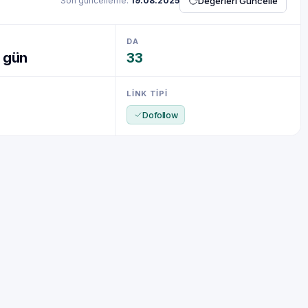
Son güncelleme:
19.08.2025
Değerleri Güncelle
DA
7 gün
33
LINK TIPI
Dofollow