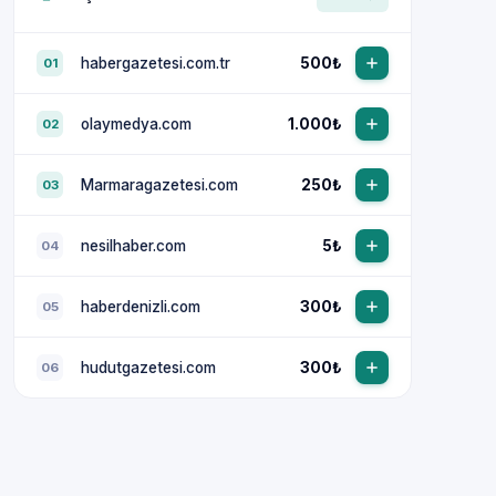
habergazetesi.com.tr
500₺
01
olaymedya.com
1.000₺
02
Marmaragazetesi.com
250₺
03
nesilhaber.com
5₺
04
haberdenizli.com
300₺
05
hudutgazetesi.com
300₺
06
NewsTanıtım AI Asistan
Anında yanıt · bütçene göre plan